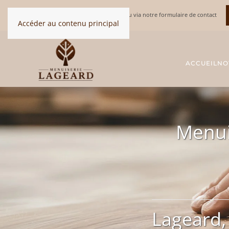
DEVIS GRATUIT au
03 20 84 92 82
ou via notre formulaire de contact
Accéder au contenu principal
ACCUEIL
NO
Menui
Lageard,