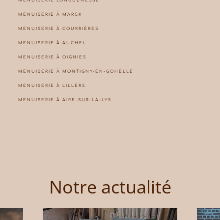
MENUISERIE LONGUENESSE
MENUISERIE À MARCK
MENUISERIE À COURRIÈRES
MENUISERIE À AUCHEL
MENUISERIE À OIGNIES
MENUISERIE À MONTIGNY-EN-GOHELLE
MENUISERIE À LILLERS
MENUISERIE À AIRE-SUR-LA-LYS
Notre actualité