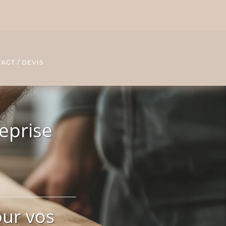
ACT / DEVIS
eprise
our vos