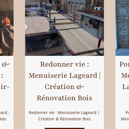
e &
Po
Redonner vie :
:
Mé
Menuiserie Lageard |
ir-
La
Création &
Rénovation Bois
eard :
P
Redonner vie : Menuiserie Lageard |
Bois
Menu
Création & Rénovation Bois