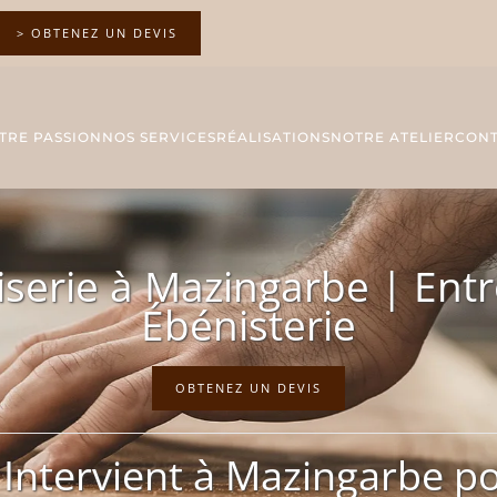
> OBTENEZ UN DEVIS
TRE PASSION
NOS SERVICES
RÉALISATIONS
NOTRE ATELIER
CONT
serie à Mazingarbe | Entr
Ébénisterie
OBTENEZ UN DEVIS
 Intervient à Mazingarbe p