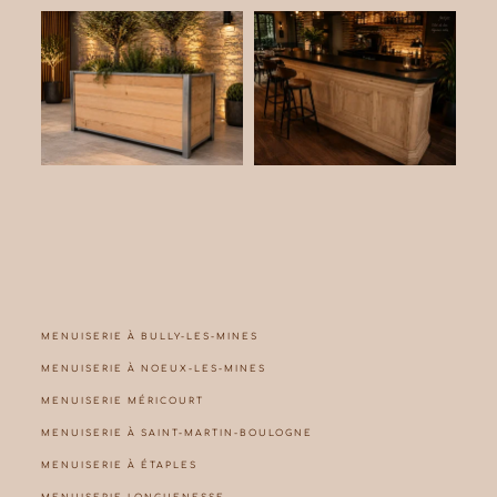
MENUISERIE À BULLY-LES-MINES
MENUISERIE À NOEUX-LES-MINES
MENUISERIE MÉRICOURT
MENUISERIE À SAINT-MARTIN-BOULOGNE
MENUISERIE À ÉTAPLES