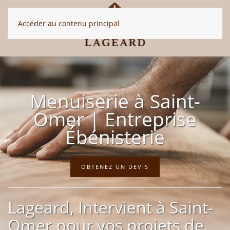
Accéder au contenu principal
Menuiserie à Saint-
Omer | Entreprise
Ébénisterie
OBTENEZ UN DEVIS
Lageard, Intervient à Saint-
Omer pour vos projets de